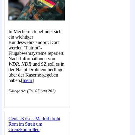
In Mechernich befindet sich
ein wichtiger
Bundeswehrstandort: Dort
werden "Patriot"-
Flugabwehrsysteme repariert.
Nach Informationen von
WDR
,
NDR
und SZ soll es in
der Nacht Drohnenüberflüge
über der Kaserne gegeben
haben.[
mehr
]
Kategorie: (Fri, 07 Aug 202)
Ceuta-Krise - Madrid droht
Rom im Streit um
Grenzkontrollen