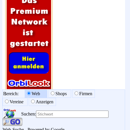
;
Bereich:
Web
Shops
Firmen
Vereine
Anzeigen
Suchen:
Web-Suche - Powered by Google