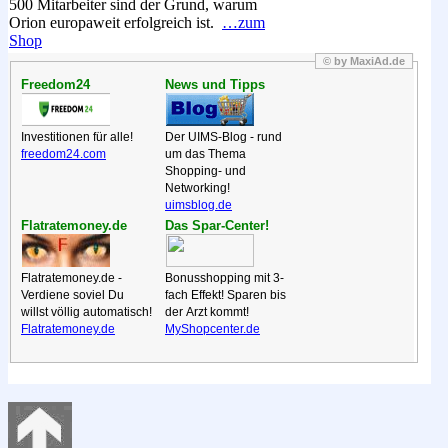
500 Mitarbeiter sind der Grund, warum
Orion europaweit erfolgreich ist.
…zum
Shop
© by MaxiAd.de
Freedom24
News und Tipps
Investitionen für alle!
Der UIMS-Blog - rund
freedom24.com
um das Thema
Shopping- und
Networking!
uimsblog.de
Flatratemoney.de
Das Spar-Center!
Flatratemoney.de -
Bonusshopping mit 3-
Verdiene soviel Du
fach Effekt! Sparen bis
willst völlig automatisch!
der Arzt kommt!
Flatratemoney.de
MyShopcenter.de