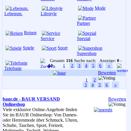
Mode
Lebensm.
Lifestyle
Partner
Reisen
Service
Spezial
Spiele
Sport
Supershop
Gesamt:
116
Suche nach:
Anzeige:
0 -
10
1
2
3
4
5
6
»
Telefonie
Bewerten
1
2
3
4
5
6
»
baur.de - BAUR VERSAND
Bewerten
Onlineshop
Viele exklusive Online-Angebote finden
Sie im BAUR Onlineshop: Von Damen-
oder Herrenmode über Schmuck, Uhren,
Schuhe, Taschen, Sport, Freizeit,
Multimedia, Technik, Wohnen,