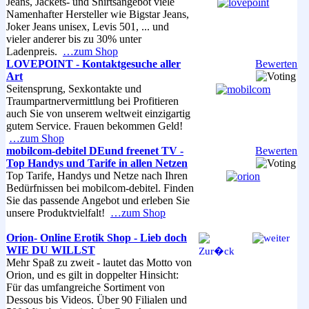
Jeans, Jackets- und Shirtsangebot viele
Namenhafter Hersteller wie Bigstar Jeans,
Joker Jeans unisex, Levis 501, ... und
vieler anderer bis zu 30% unter
Ladenpreis.
…zum Shop
LOVEPOINT - Kontaktgesuche aller
Bewerten
Art
Seitensprung, Sexkontakte und
Traumpartnervermittlung bei Profitieren
auch Sie von unserem weltweit einzigartig
gutem Service. Frauen bekommen Geld!
…zum Shop
mobilcom-debitel DEund freenet TV -
Bewerten
Top Handys und Tarife in allen Netzen
Top Tarife, Handys und Netze nach Ihren
Bedürfnissen bei mobilcom-debitel. Finden
Sie das passende Angebot und erleben Sie
unsere Produktvielfalt!
…zum Shop
Orion- Online Erotik Shop - Lieb doch
WIE DU WILLST
Mehr Spaß zu zweit - lautet das Motto von
Orion, und es gilt in doppelter Hinsicht:
Für das umfangreiche Sortiment von
Dessous bis Videos. Über 90 Filialen und