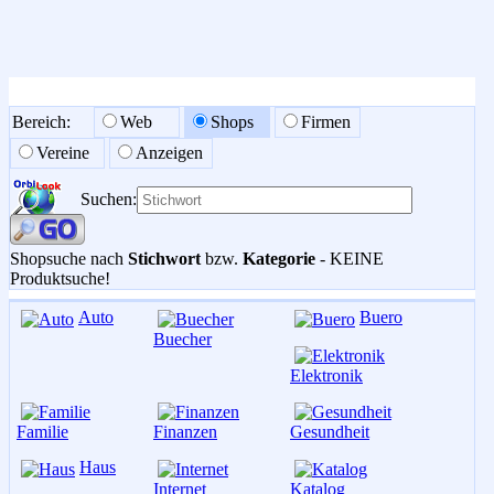
Bereich:
Web
Shops
Firmen
Vereine
Anzeigen
Suchen:
Shopsuche nach
Stichwort
bzw.
Kategorie
- KEINE
Produktsuche!
Auto
Buero
Buecher
Elektronik
Familie
Finanzen
Gesundheit
Haus
Internet
Katalog