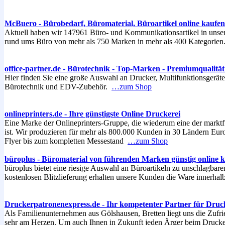
McBuero - Bürobedarf, Büromaterial, Büroartikel online kaufen
Aktuell haben wir 147961 Büro- und Kommunikationsartikel in unser
rund ums Büro von mehr als 750 Marken in mehr als 400 Kategorie
office-partner.de - Bürotechnik - Top-Marken - Premiumqualität 
Hier finden Sie eine große Auswahl an Drucker, Multifunktionsgeräte
Bürotechnik und EDV-Zubehör.
…zum Shop
onlineprinters.de - Ihre günstigste Online Druckerei
Eine Marke der Onlineprinters-Gruppe, die wiederum eine der markt
ist. Wir produzieren für mehr als 800.000 Kunden in 30 Ländern Eu
Flyer bis zum kompletten Messestand
…zum Shop
büroplus - Büromaterial von führenden Marken günstig online 
büroplus bietet eine riesige Auswahl an Büroartikeln zu unschlagbar
kostenlosen Blitzlieferung erhalten unsere Kunden die Ware innerha
Druckerpatronenexpress.de - Ihr kompetenter Partner für Druc
Als Familienunternehmen aus Gölshausen, Bretten liegt uns die Zufri
sehr am Herzen. Um auch Ihnen in Zukunft jeden Ärger beim Druck