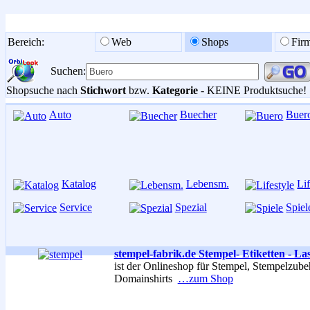
Bereich:
Web
Shops
Fir
Suchen:
Shopsuche nach
Stichwort
bzw.
Kategorie
- KEINE Produktsuche!
Auto
Buecher
Buer
Katalog
Lebensm.
Lif
Service
Spezial
Spiel
stempel-fabrik.de Stempel- Etiketten - L
ist der Onlineshop für Stempel, Stempelzubeh
Domainshirts
…zum Shop