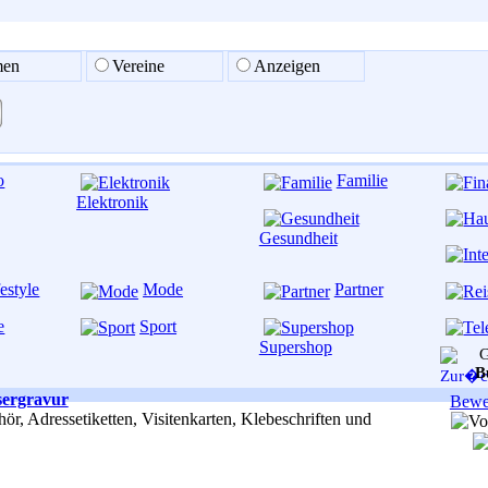
men
Vereine
Anzeigen
o
Familie
Elektronik
Gesundheit
estyle
Mode
Partner
e
Sport
Supershop
B
asergravur
Bewe
ör, Adressetiketten, Visitenkarten, Klebeschriften und