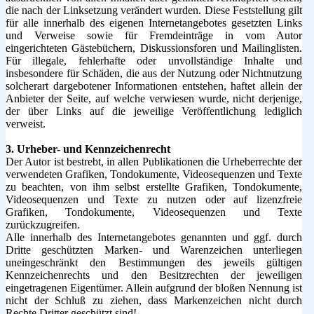
die nach der Linksetzung verändert wurden. Diese Feststellung gilt
für alle innerhalb des eigenen Internetangebotes gesetzten Links
und Verweise sowie für Fremdeinträge in vom Autor
eingerichteten Gästebüchern, Diskussionsforen und Mailinglisten.
Für illegale, fehlerhafte oder unvollständige Inhalte und
insbesondere für Schäden, die aus der Nutzung oder Nichtnutzung
solcherart dargebotener Informationen entstehen, haftet allein der
Anbieter der Seite, auf welche verwiesen wurde, nicht derjenige,
der über Links auf die jeweilige Veröffentlichung lediglich
verweist.
3. Urheber- und Kennzeichenrecht
Der Autor ist bestrebt, in allen Publikationen die Urheberrechte der
verwendeten Grafiken, Tondokumente, Videosequenzen und Texte
zu beachten, von ihm selbst erstellte Grafiken, Tondokumente,
Videosequenzen und Texte zu nutzen oder auf lizenzfreie
Grafiken, Tondokumente, Videosequenzen und Texte
zurückzugreifen.
Alle innerhalb des Internetangebotes genannten und ggf. durch
Dritte geschützten Marken- und Warenzeichen unterliegen
uneingeschränkt den Bestimmungen des jeweils gültigen
Kennzeichenrechts und den Besitzrechten der jeweiligen
eingetragenen Eigentümer. Allein aufgrund der bloßen Nennung ist
nicht der Schluß zu ziehen, dass Markenzeichen nicht durch
Rechte Dritter geschützt sind!