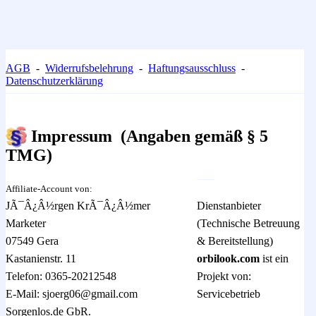
AGB
-
Widerrufsbelehrung
-
Haftungsausschluss
-
Datenschutzerklärung
Impressum
(Angaben gemäß § 5
TMG)
Affiliate-Account von:
JÃ¯Â¿Â½rgen KrÃ¯Â¿Â½mer
Dienstanbieter
Marketer
(Technische Betreuung
07549 Gera
& Bereitstellung)
Kastanienstr. 11
orbilook.com
ist ein
Telefon: 0365-20212548
Projekt von:
E-Mail: sjoerg06@gmail.com
Servicebetrieb
Sorgenlos.de GbR.