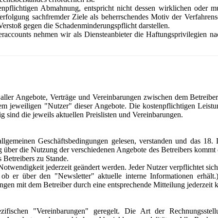
tenpflichtigen Abmahnung, entspricht nicht dessen wirklichen oder 
olgung sachfremder Ziele als beherrschendes Motiv der Verfahrense
 Verstoß gegen die Schadenminderungspflicht darstellen.
rtneraccounts nehmen wir als Diensteanbieter die Haftungsprivilegien
 aller Angebote, Verträge und Vereinbarungen zwischen dem Betreibe
dem jeweiligen "Nutzer" dieser Angebote. Die kostenpflichtigen Leis
g sind die jeweils aktuellen Preislisten und Vereinbarungen.
allgemeinen Geschäftsbedingungen gelesen, verstanden und das 18. 
ag über die Nutzung der verschiedenen Angebote des Betreibers kommt 
Betreibers zu Stande.
wendigkeit jederzeit geändert werden. Jeder Nutzer verpflichtet sich 
er über den "Newsletter" aktuelle interne Informationen erhält.) 
gen mit dem Betreiber durch eine entsprechende Mitteilung jederzeit 
zifischen "Vereinbarungen" geregelt. Die Art der Rechnungsstell