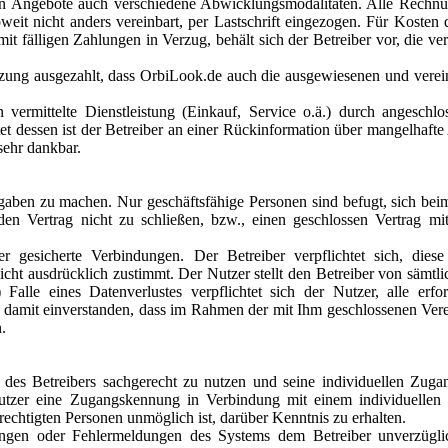
hen Angebote auch verschiedene Abwicklungsmodalitäten. Alle Rechn
oweit nicht anders vereinbart, per Lastschrift eingezogen. Für Kosten
 mit fälligen Zahlungen in Verzug, behält sich der Betreiber vor, die v
ung ausgezahlt, dass OrbiLook.de auch die ausgewiesenen und verei
 vermittelte Dienstleistung (Einkauf, Service o.ä.) durch angeschl
 dessen ist der Betreiber an einer Rückinformation über mangelhafte 
sehr dankbar.
gaben zu machen. Nur geschäftsfähige Personen sind befugt, sich bei
den Vertrag nicht zu schließen, bzw., einen geschlossen Vertrag mi
er gesicherte Verbindungen. Der Betreiber verpflichtet sich, dies
icht ausdrücklich zustimmt. Der Nutzer stellt den Betreiber von sämtl
 Falle eines Datenverlustes verpflichtet sich der Nutzer, alle erfo
ich damit einverstanden, dass im Rahmen der mit Ihm geschlossenen Ve
.
 des Betreibers sachgerecht zu nutzen und seine individuellen Zugan
utzer eine Zugangskennung in Verbindung mit einem individuellen 
rechtigten Personen unmöglich ist, darüber Kenntnis zu erhalten.
ungen oder Fehlermeldungen des Systems dem Betreiber unverzügli