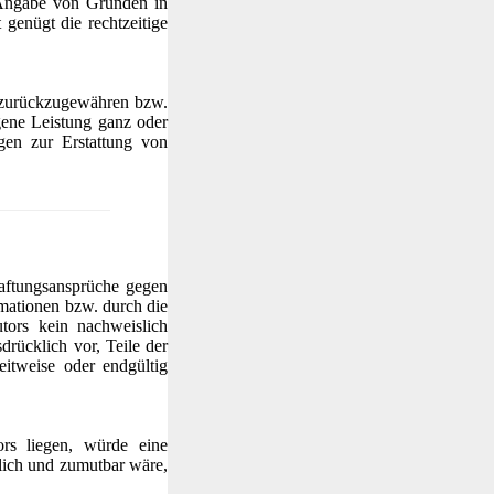
 Angabe von Gründen in
 genügt die rechtzeitige
d zurückzugewähren bzw.
gene Leistung ganz oder
ngen zur Erstattung von
 Haftungsansprüche gegen
rmationen bzw. durch die
utors kein nachweislich
drücklich vor, Teile der
itweise oder endgültig
ors liegen, würde eine
glich und zumutbar wäre,