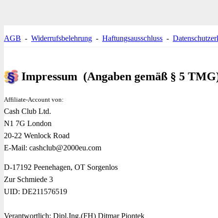
AGB
-
Widerrufsbelehrung
-
Haftungsausschluss
-
Datenschutzer
Impressum
(Angaben gemäß § 5 TMG
Affiliate-Account von:
Cash Club Ltd.
N1 7G London
20-22 Wenlock Road
E-Mail: cashclub@2000eu.com
D-17192 Peenehagen, OT Sorgenlos
Zur Schmiede 3
UID: DE211576519
Verantwortlich: Dipl.Ing.(FH) Ditmar Piontek