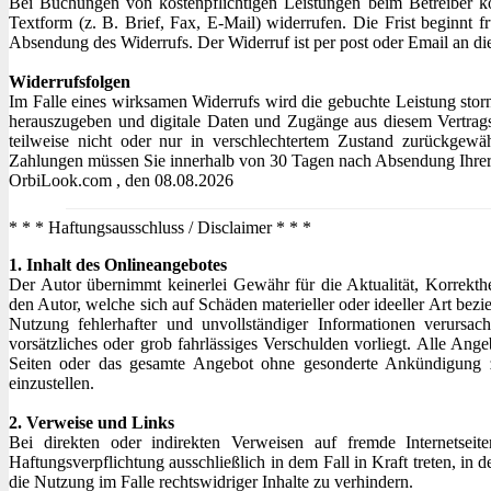
Bei Buchungen von kostenpflichtigen Leistungen beim Betreiber 
Textform (z. B. Brief, Fax, E-Mail) widerrufen. Die Frist beginnt f
Absendung des Widerrufs. Der Widerruf ist per post oder Email an di
Widerrufsfolgen
Im Falle eines wirksamen Widerrufs wird die gebuchte Leistung stor
herauszugeben und digitale Daten und Zugänge aus diesem Vertrags
teilweise nicht oder nur in verschlechtertem Zustand zurückgewäh
Zahlungen müssen Sie innerhalb von 30 Tagen nach Absendung Ihrer 
OrbiLook.com , den 08.08.2026
* * * Haftungsausschluss / Disclaimer * * *
1. Inhalt des Onlineangebotes
Der Autor übernimmt keinerlei Gewähr für die Aktualität, Korrekthei
den Autor, welche sich auf Schäden materieller oder ideeller Art be
Nutzung fehlerhafter und unvollständiger Informationen verursac
vorsätzliches oder grob fahrlässiges Verschulden vorliegt. Alle Ange
Seiten oder das gesamte Angebot ohne gesonderte Ankündigung zu
einzustellen.
2. Verweise und Links
Bei direkten oder indirekten Verweisen auf fremde Internetseit
Haftungsverpflichtung ausschließlich in dem Fall in Kraft treten, i
die Nutzung im Falle rechtswidriger Inhalte zu verhindern.