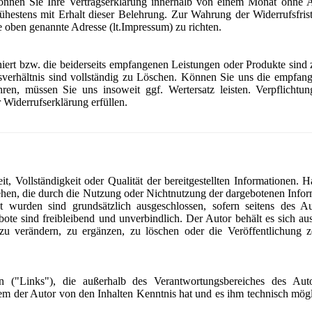
können Sie Ihre Vertragserklärung innerhalb von einem Monat ohne
rühestens mit Erhalt dieser Belehrung. Zur Wahrung der Widerrufsfrist
e oben genannte Adresse (lt.Impressum) zu richten.
niert bzw. die beiderseits empfangenen Leistungen oder Produkte sin
verhältnis sind vollständig zu Löschen. Können Sie uns die empfan
ren, müssen Sie uns insoweit ggf. Wertersatz leisten. Verpflichtu
Widerrufserklärung erfüllen.
t, Vollständigkeit oder Qualität der bereitgestellten Informationen.
ziehen, die durch die Nutzung oder Nichtnutzung der dargebotenen Info
ht wurden sind grundsätzlich ausgeschlossen, sofern seitens des A
bote sind freibleibend und unverbindlich. Der Autor behält es sich aus
 verändern, zu ergänzen, zu löschen oder die Veröffentlichung ze
en ("Links"), die außerhalb des Verantwortungsbereiches des Aut
n dem der Autor von den Inhalten Kenntnis hat und es ihm technisch mö