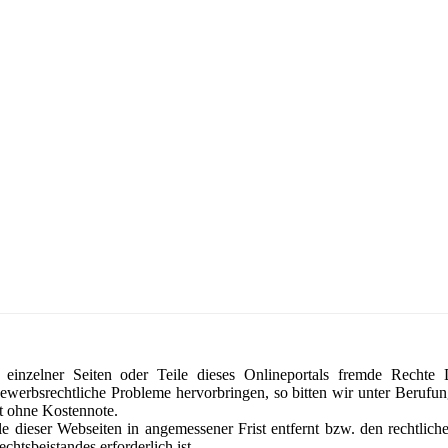
 einzelner Seiten oder Teile dieses Onlineportals fremde Rechte D
ewerbsrechtliche Probleme hervorbringen, so bitten wir unter Beruf
t ohne Kostennote.
le dieser Webseiten in angemessener Frist entfernt bzw. den rechtlic
chtsbeistandes erforderlich ist.