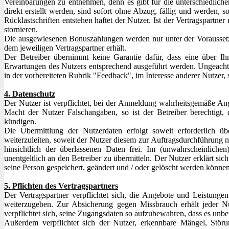
Vereinbarungen zu entnehmen, denn es gibt für die unterschiedlic
direkt erstellt werden, sind sofort ohne Abzug, fällig und werden, s
Rücklastschriften entstehen haftet der Nutzer. Ist der Vertragspartner
stornieren.
Die ausgewiesenen Bonuszahlungen werden nur unter der Voraussetz
dem jeweiligen Vertragspartner erhält.
Der Betreiber übernimmt keine Garantie dafür, dass eine über Ihn
Erwartungen des Nutzers entsprechend ausgeführt werden. Ungeachtet
in der vorbereiteten Rubrik "Feedback", im Interesse anderer Nutzer, 
4. Datenschutz
Der Nutzer ist verpflichtet, bei der Anmeldung wahrheitsgemäße An
Macht der Nutzer Falschangaben, so ist der Betreiber berechtigt, 
kündigen.
Die Übermittlung der Nutzerdaten erfolgt soweit erforderlich üb
weiterzuleiten, soweit der Nutzer diesem zur Auftragsdurchführung n
hinsichtlich der überlassenen Daten frei. Im (unwahrscheinlichen)
unentgeltlich an den Betreiber zu übermitteln. Der Nutzer erklärt s
seine Person gespeichert, geändert und / oder gelöscht werden können
5. Pflichten des Vertragspartners
Der Vertragspartner verpflichtet sich, die Angebote und Leistungen
weiterzugeben. Zur Absicherung gegen Missbrauch erhält jeder N
verpflichtet sich, seine Zugangsdaten so aufzubewahren, dass es unbe
Außerdem verpflichtet sich der Nutzer, erkennbare Mängel, Stör