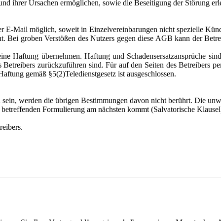
und ihrer Ursachen ermöglichen, sowie die Beseitigung der Störung erle
r E-Mail möglich, soweit in Einzelvereinbarungen nicht spezielle Künd
t. Bei groben Verstößen des Nutzers gegen diese AGB kann der Betre
 keine Haftung übernehmen. Haftung und Schadensersatzansprüche sind
s Betreibers zurückzuführen sind. Für auf den Seiten des Betreibers p
aftung gemäß §5(2)Teledienstgesetz ist ausgeschlossen.
 sein, werden die übrigen Bestimmungen davon nicht berührt. Die un
r betreffenden Formulierung am nächsten kommt (Salvatorische Klausel
reibers.