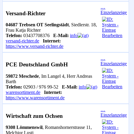
…
Einzelanzeige
Versand-Richter
04687 Trebsen OT Seelingstädt
, Siedlerstr. 18,
Frau Katja Richter
Telefon:
03437708376
E-Mail:
info
versand-richter.de
Internet:
https://www.versand-richter.de
…
Einzelanzeige
PCE Deutschland GmbH
59872 Meschede
, Im Langel 4, Herr Andreas
Barth
Telefon:
02903 / 976 99-52
E-Mail:
info
warensortiment.de
Internet:
https://www.warensortiment.de
…
Einzelanzeige
Wirtschaft zum Ochsen
9308 Lömmenswil
, Romanshornerstrasse 11,
Melchior Lusti