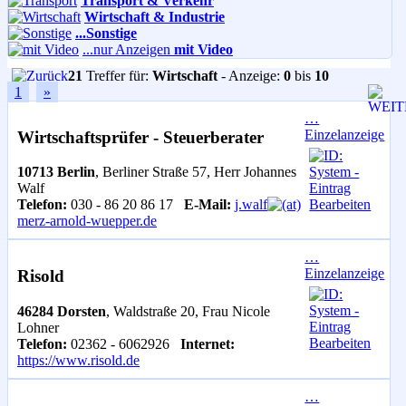
Transport & Verkehr
Wirtschaft & Industrie
...Sonstige
...nur Anzeigen
mit Video
21
Treffer für:
Wirtschaft
- Anzeige:
0
bis
10
1
»
…
Einzelanzeige
Wirtschaftsprüfer - Steuerberater
10713 Berlin
, Berliner Straße 57, Herr Johannes
Walf
Telefon:
030 - 86 20 86 17
E-Mail:
j.walf
merz-arnold-wuepper.de
…
Einzelanzeige
Risold
46284 Dorsten
, Waldstraße 20, Frau Nicole
Lohner
Telefon:
02362 - 6062926
Internet:
https://www.risold.de
…