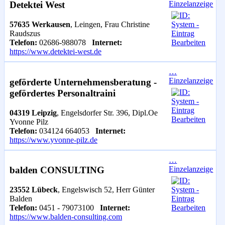
Einzelanzeige
Detektei West
57635 Werkausen
, Leingen, Frau Christine
Raudszus
Telefon:
02686-988078
Internet:
https://www.detektei-west.de
…
Einzelanzeige
geförderte Unternehmensberatung -
gefördertes Personaltraini
04319 Leipzig
, Engelsdorfer Str. 396, Dipl.Oe
Yvonne Pilz
Telefon:
034124 664053
Internet:
https://www.yvonne-pilz.de
…
Einzelanzeige
balden CONSULTING
23552 Lübeck
, Engelswisch 52, Herr Günter
Balden
Telefon:
0451 - 79073100
Internet:
https://www.balden-consulting.com