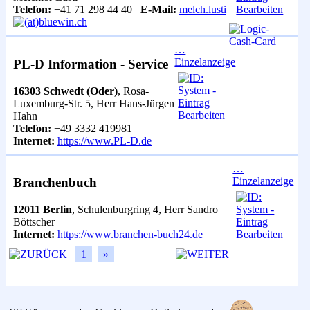
Telefon:
+41 71 298 44 40
E-Mail:
melch.lusti
bluewin.ch
…
Einzelanzeige
PL-D Information - Service
16303 Schwedt (Oder)
, Rosa-
Luxemburg-Str. 5, Herr Hans-Jürgen
Hahn
Telefon:
+49 3332 419981
Internet:
https://www.PL-D.de
…
Einzelanzeige
Branchenbuch
12011 Berlin
, Schulenburgring 4, Herr Sandro
Böttscher
Internet:
https://www.branchen-buch24.de
1
»