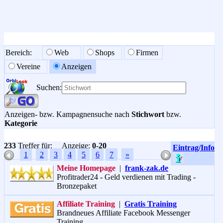
Bereich:
Web
Shops
Firmen
Vereine
Anzeigen
Suchen:
Anzeigen- bzw. Kampagnensuche nach
Stichwort
bzw.
Kategorie
233
Treffer für:
Anzeige:
0
-
20
Eintrag/Info
1
2
3
4
5
6
7
»
Meine Homepage
|
frank-zak.de
Profitrader24 - Geld verdienen mit Trading -
Bronzepaket
Affiliate Training
|
Gratis Training
Brandneues Affiliate Facebook Messenger
Training