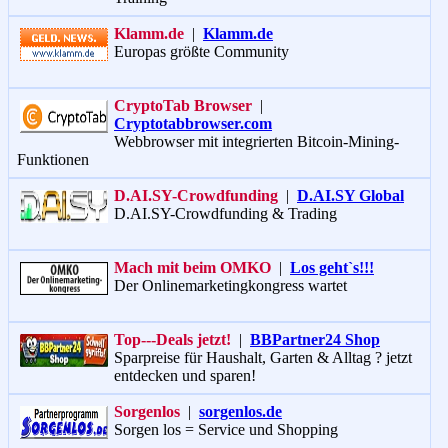
Klamm.de
|
Klamm.de
Europas größte Community
CryptoTab Browser
|
Cryptotabbrowser.com
Webbrowser mit integrierten Bitcoin-Mining-
Funktionen
D.AI.SY-Crowdfunding
|
D.AI.SY Global
D.AI.SY-Crowdfunding & Trading
Mach mit beim OMKO
|
Los geht`s!!!
Der Onlinemarketingkongress wartet
Top‑--Deals jetzt!
|
BBPartner24 Shop
Sparpreise für Haushalt, Garten & Alltag ? jetzt
entdecken und sparen!
Sorgenlos
|
sorgenlos.de
Sorgen los = Service und Shopping