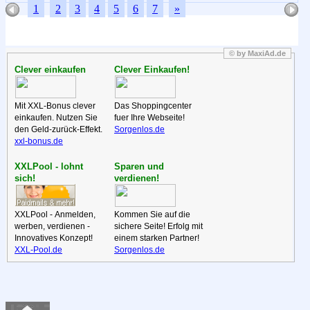
1
2
3
4
5
6
7
»
© by MaxiAd.de
Clever einkaufen
Clever Einkaufen!
Mit XXL-Bonus clever
Das Shoppingcenter
einkaufen. Nutzen Sie
fuer Ihre Webseite!
den Geld-zurück-Effekt.
Sorgenlos.de
xxl-bonus.de
XXLPool - lohnt
Sparen und
sich!
verdienen!
XXLPool - Anmelden,
Kommen Sie auf die
werben, verdienen -
sichere Seite! Erfolg mit
Innovatives Konzept!
einem starken Partner!
XXL-Pool.de
Sorgenlos.de