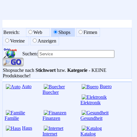
Bereich:
Web
Shops
Firmen
Vereine
Anzeigen
Suchen:
Shopsuche nach
Stichwort
bzw.
Kategorie
- KEINE
Produktsuche!
Auto
Buero
Buecher
Elektronik
Familie
Finanzen
Gesundheit
Haus
Internet
Katalog