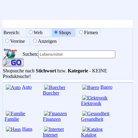
Bereich:
Web
Shops
Firmen
Vereine
Anzeigen
Suchen:
Shopsuche nach
Stichwort
bzw.
Kategorie
- KEINE
Produktsuche!
Auto
Buero
Buecher
Elektronik
Familie
Finanzen
Gesundheit
Haus
Internet
Katalog