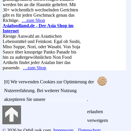
werden bis an die Haustür geliefert. Mit
30+ wöchentlich wechselnden Gerichten
gibt es für jeden Geschmack genau das
Richtige.
…zum Shop
Asiafoodland.de - Der Asia Shop im
Internet
Riesige Auswahl an Asiatischen
Lebensmittel und Feinkost. Egal ob Sushi,
Miso Suppe, Nori, oder Wasabi. Von Soja
Sauce über knusprige Panko Panade bis
hin zu außergewöhnlichen Non Food
Artikeln findet jeder Asiafan hier das
passende.
…zum Shop
[0]
Wir verwenden Cookies zur Optimierung der
Nutzererfahrung. Bei weiterer Nutzung
akzeptieren Sie unsere
Datenschutzerklärung
.
erlauben
verweigern
©
2026 by OrbiLook.com
Impressum
Datenschutz