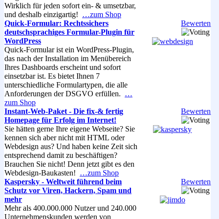
Wirklich für jeden sofort ein- & umsetzbar,
und deshalb einzigartig!
…zum Shop
Quick-Formular: Rechtssichers
Bewerten
deutschsprachiges Formular-Plugin für
WordPress
Quick-Formular ist ein WordPress-Plugin,
das nach der Installation im Menübereich
Ihres Dashboards erscheint und sofort
einsetzbar ist. Es bietet Ihnen 7
unterschiedliche Formulartypen, die alle
Anforderungen der DSGVO erfüllen.
…
zum Shop
Instant-Web-Paket - Die fix-& fertig
Bewerten
Homepage für Erfolg im Internet!
Sie hätten gerne Ihre eigene Webseite? Sie
kennen sich aber nicht mit HTML oder
Webdesign aus? Und haben keine Zeit sich
entsprechend damit zu beschäftigen?
Brauchen Sie nicht! Denn jetzt gibt es den
Webdesign-Baukasten!
…zum Shop
Kaspersky - Weltweit führend beim
Bewerten
Schutz vor Viren, Hackern, Spam und
mehr
Mehr als 400.000.000 Nutzer und 240.000
Unternehmenskunden werden von