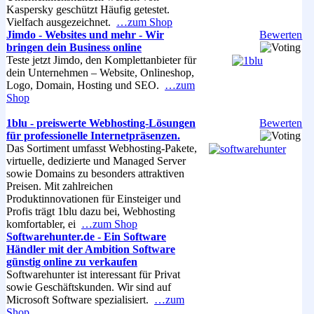
Kaspersky geschützt Häufig getestet.
Vielfach ausgezeichnet.
…zum Shop
Jimdo - Websites und mehr - Wir
Bewerten
bringen dein Business online
Teste jetzt Jimdo, den Komplettanbieter für
dein Unternehmen – Website, Onlineshop,
Logo, Domain, Hosting und SEO.
…zum
Shop
1blu - preiswerte Webhosting-Lösungen
Bewerten
für professionelle Internetpräsenzen.
Das Sortiment umfasst Webhosting-Pakete,
virtuelle, dedizierte und Managed Server
sowie Domains zu besonders attraktiven
Preisen. Mit zahlreichen
Produktinnovationen für Einsteiger und
Profis trägt 1blu dazu bei, Webhosting
komfortabler, ei
…zum Shop
Softwarehunter.de - Ein Software
Händler mit der Ambition Software
günstig online zu verkaufen
Softwarehunter ist interessant für Privat
sowie Geschäftskunden. Wir sind auf
Microsoft Software spezialisiert.
…zum
Shop