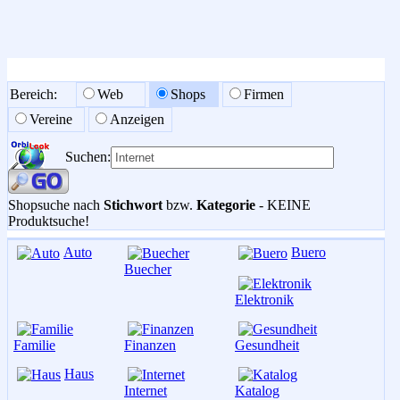
Bereich:
Web
Shops
Firmen
Vereine
Anzeigen
Suchen:
Shopsuche nach
Stichwort
bzw.
Kategorie
- KEINE
Produktsuche!
Auto
Buero
Buecher
Elektronik
Familie
Finanzen
Gesundheit
Haus
Internet
Katalog