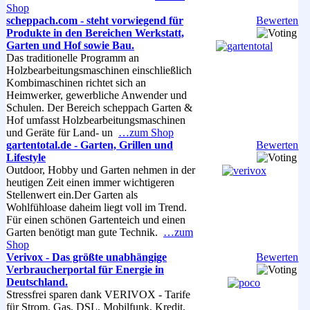
Shop
scheppach.com - steht vorwiegend für
Bewerten
Produkte in den Bereichen Werkstatt,
Garten und Hof sowie Bau.
Das traditionelle Programm an
Holzbearbeitungsmaschinen einschließlich
Kombimaschinen richtet sich an
Heimwerker, gewerbliche Anwender und
Schulen. Der Bereich scheppach Garten &
Hof umfasst Holzbearbeitungsmaschinen
und Geräte für Land- un
…zum Shop
gartentotal.de - Garten, Grillen und
Bewerten
Lifestyle
Outdoor, Hobby und Garten nehmen in der
heutigen Zeit einen immer wichtigeren
Stellenwert ein.Der Garten als
Wohlfühloase daheim liegt voll im Trend.
Für einen schönen Gartenteich und einen
Garten benötigt man gute Technik.
…zum
Shop
Verivox - Das größte unabhängige
Bewerten
Verbraucherportal für Energie in
Deutschland.
Stressfrei sparen dank VERIVOX - Tarife
für Strom, Gas, DSL, Mobilfunk, Kredit,