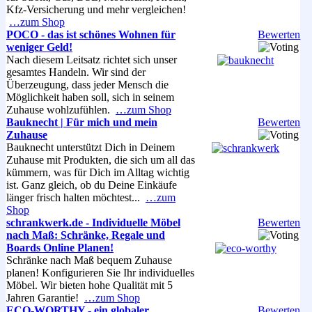
Kfz-Versicherung und mehr vergleichen!
…zum Shop
POCO - das ist schönes Wohnen für
Bewerten
weniger Geld!
Nach diesem Leitsatz richtet sich unser
gesamtes Handeln. Wir sind der
Überzeugung, dass jeder Mensch die
Möglichkeit haben soll, sich in seinem
Zuhause wohlzufühlen.
…zum Shop
Bauknecht | Für mich und mein
Bewerten
Zuhause
Bauknecht unterstützt Dich in Deinem
Zuhause mit Produkten, die sich um all das
kümmern, was für Dich im Alltag wichtig
ist. Ganz gleich, ob du Deine Einkäufe
länger frisch halten möchtest...
…zum
Shop
schrankwerk.de - Individuelle Möbel
Bewerten
nach Maß: Schränke, Regale und
Boards Online Planen!
Schränke nach Maß bequem Zuhause
planen! Konfigurieren Sie Ihr individuelles
Möbel. Wir bieten hohe Qualität mit 5
Jahren Garantie!
…zum Shop
ECO-WORTHY - ein globaler
Bewerten