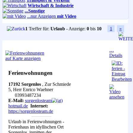
Transport & Verkehr
Wirtschaft & Industrie
...Sonstige
...nur Anzeigen
mit Video
1
Treffer für:
Urlaub
- Anzeige:
0
bis
10
1
»
…
Details
Ferienwohnungen
17192 Sorgenlos
, Zur Schmiede
5, Herr Enrico Waehner
03993487234
E-Mail:
sorgenlosteam
hotmail.de
Internet:
https://sorgenlosteam.de
Urlaub in Ferienwohnungen -
Ferienhaus im idyllischen Ort
Sorgenlos, inmitten der