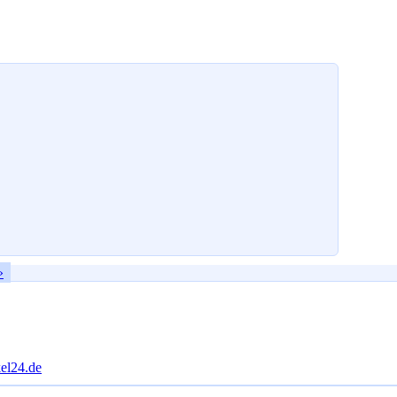
»
kel24.de