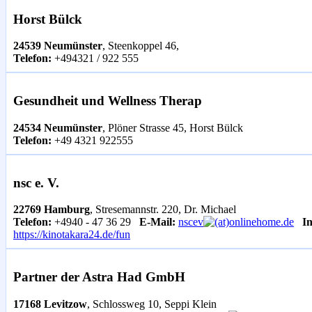
Horst Bülck
24539 Neumünster
, Steenkoppel 46,
Telefon:
+494321 / 922 555
Gesundheit und Wellness Therap
24534 Neumünster
, Plöner Strasse 45, Horst Bülck
Telefon:
+49 4321 922555
nsc e. V.
22769 Hamburg
, Stresemannstr. 220, Dr. Michael
Telefon:
+4940 - 47 36 29
E-Mail:
nscev
onlinehome.de
In
https://kinotakara24.de/fun
Partner der Astra Had GmbH
17168 Levitzow
, Schlossweg 10, Seppi Klein