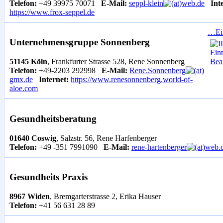
Telefon:
+49 39975 70071
E-Mail:
seppl-klein
web.de
Int
https://www.frox-seppel.de
…Ein
Unternehmensgruppe Sonnenberg
51145 Köln
, Frankfurter Strasse 528, Rene Sonnenberg
Telefon:
+49-2203 292998
E-Mail:
Rene.Sonnenberg
gmx.de
Internet:
https://www.renesonnenberg.world-of-
aloe.com
Gesundheitsberatung
01640 Coswig
, Salzstr. 56, Rene Harfenberger
Telefon:
+49 -351 7991090
E-Mail:
rene-hartenberger
web.
Gesundheits Praxis
8967 Widen
, Bremgarterstrasse 2, Erika Hauser
Telefon:
+41 56 631 28 89