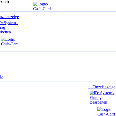
ernet:
zelanzeige
de
…Einzelanzeige